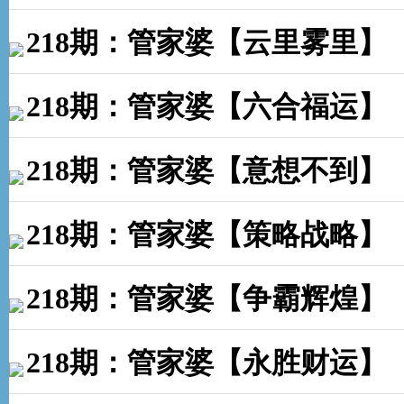
218期：管家婆【云里雾里
218期：管家婆【六合福运
218期：管家婆【意想不到
218期：管家婆【策略战略
218期：管家婆【争霸辉煌
218期：管家婆【永胜财运