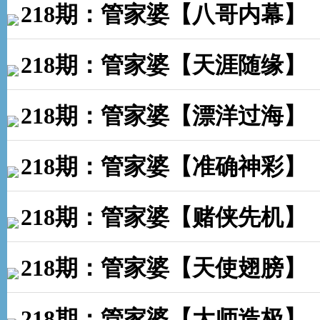
218期：管家婆【八哥内幕
218期：管家婆【天涯随缘
218期：管家婆【漂洋过海
218期：管家婆【准确神彩
218期：管家婆【赌侠先机
218期：管家婆【天使翅膀
218期：管家婆【大师造极