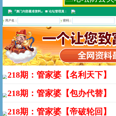
『
澳门内部最准资料
』 ☎ 论坛管理員：
y
用户名：
y
密码：
218期：管家婆【名利天下
218期：管家婆【包办代替
218期：管家婆【帝破轮回