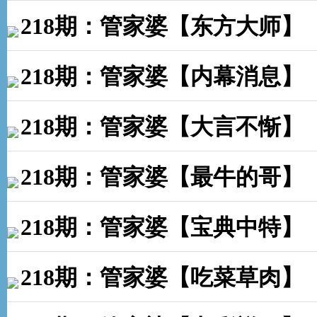
218期：管家婆【东方大师
218期：管家婆【内幕消息
218期：管家婆【大言不惭
218期：管家婆【最牛的哥
218期：管家婆【宝典中特
218期：管家婆【吃菜草肉